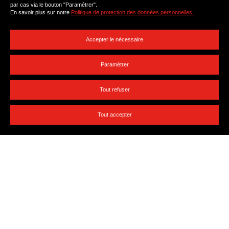
Partagez cette page :
par cas via le bouton "Paramétrer".
En savoir plus sur notre
Politique de protection des données personnelles.
Accepter le nécessaire
Paramétrer
Tout refuser
Tout accepter
Ateliers
Concerts
Qui sommes-nous ?
Nous rejoindre
Artistes
Presse
Soutenez-nous
Nos partenaires
Documents & ressources
Billetterie solidaire
English presentation