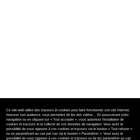
Ce site web utilise des traceurs et cookies pour faire fonctionner son site Internet,
mesurer son audience, vous permettre de lire des vidéos… En poursuivant votre
navigation ou en cliquant sur « Tout accepter », vous autorisez l’installation de
cookies et traceurs et la collecte de vos données de navigation. Vous avez la
possibilité de vous opposer à ces cookies et traceurs via le bouton « Tout refuser »
ou en paramétrant au cas par cas via le bouton « Paramétrer ». Vous avez la
possibilité de vous opposer à ces cookies et traceurs ou de les paramétrer au cas