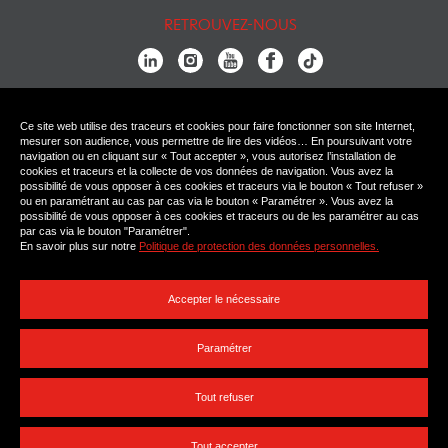
RETROUVEZ-NOUS
Ce site web utilise des traceurs et cookies pour faire fonctionner son site Internet,
Courriel
mesurer son audience, vous permettre de lire des vidéos… En poursuivant votre
navigation ou en cliquant sur « Tout accepter », vous autorisez l’installation de
cookies et traceurs et la collecte de vos données de navigation. Vous avez la
possibilité de vous opposer à ces cookies et traceurs via le bouton « Tout refuser »
RECEVEZ NOTRE NEWSLETTER
ou en paramétrant au cas par cas via le bouton « Paramétrer ». Vous avez la
possibilité de vous opposer à ces cookies et traceurs ou de les paramétrer au cas
par cas via le bouton "Paramétrer".
*
En savoir plus sur notre
Politique de protection des données personnelles.
*
Accepter le nécessaire
*
Paramétrer
*
Tout refuser
Envoyer
Tout accepter