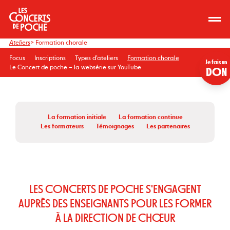
Ateliers
> Formation chorale
Focus
Inscriptions
Types d’ateliers
Formation chorale
Je fais un
Le Concert de poche – la websérie sur YouTube
DON
La formation initiale
La formation continue
Les formateurs
Témoignages
Les partenaires
LES CONCERTS DE POCHE S'ENGAGENT
AUPRÈS DES ENSEIGNANTS POUR LES FORMER
À LA DIRECTION DE CHŒUR