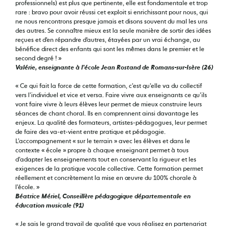
professionnels) est plus que pertinente, elle est fondamentale et trop
rare : bravo pour avoir réussi cet exploit si enrichissant pour nous, qui
ne nous rencontrons presque jamais et disons souvent du mal les uns
des autres. Se connaître mieux est la seule manière de sortir des idées
reçues et d'en répandre d'autres, étayées par un vrai échange, au
bénéfice direct des enfants qui sont les mêmes dans le premier et le
second degré ! »
Valérie, enseignante à l’école Jean Rostand de Romans-sur-Isère (26)
« Ce qui fait la force de cette formation, c’est qu’elle va du collectif
vers l’individuel et vice et versa. Faire vivre aux enseignants ce qu’ils
vont faire vivre à leurs élèves leur permet de mieux construire leurs
séances de chant choral. Ils en comprennent ainsi davantage les
enjeux. La qualité des formateurs, artistes-pédagogues, leur permet
de faire des va-et-vient entre pratique et pédagogie.
L’accompagnement « sur le terrain » avec les élèves et dans le
contexte « école » propre à chaque enseignant permet à tous
d’adapter les enseignements tout en conservant la rigueur et les
exigences de la pratique vocale collective. Cette formation permet
réellement et concrètement la mise en œuvre du 100% chorale à
l’école. »
Béatrice Mériel, Conseillère pédagogique départementale en
éducation musicale (91)
« Je sais le grand travail de qualité que vous réalisez en partenariat