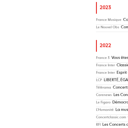
2023
Co
France Musique
Com
Le Nouvel Obs
2022
Vous ête
France 3
Classi
France Inter
Esprit
France Inter
LIBERTÉ, ÉGA
LCP
Concerts
Télérama
Les Con
Carenews
Démocrat
Le Figaro
La mus
L'Humanité
Concertclassic.com
Les Concerts 
RFI