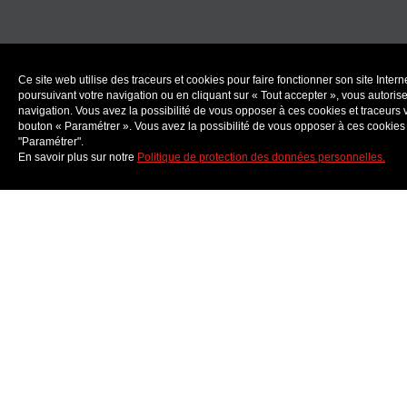
Ce site web utilise des traceurs et cookies pour faire fonctionner son site Int
poursuivant votre navigation ou en cliquant sur « Tout accepter », vous autorisez
navigation. Vous avez la possibilité de vous opposer à ces cookies et traceurs 
bouton « Paramétrer ». Vous avez la possibilité de vous opposer à ces cookies 
"Paramétrer".
En savoir plus sur notre
Politique de protection des données personnelles.
Ateliers
Concerts
Qui sommes-nous ?
Nous rejoindre
Artistes
Presse
Soutenez-nous
Nos partenaires
Documents & ressources
Billetterie solidaire
English presentation