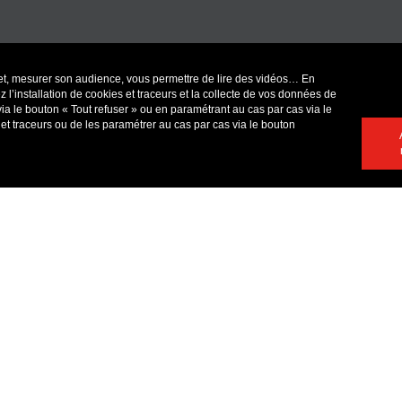
ernet, mesurer son audience, vous permettre de lire des vidéos… En
 l’installation de cookies et traceurs et la collecte de vos données de
via le bouton « Tout refuser » ou en paramétrant au cas par cas via le
et traceurs ou de les paramétrer au cas par cas via le bouton