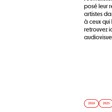
posé leur r
artistes da
à ceux qui 
retrouvez i
audiovisuel
2026
2025