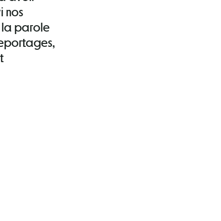
i nos
é la parole
 reportages,
t