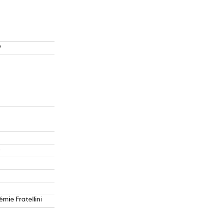
e
s
mie Fratellini