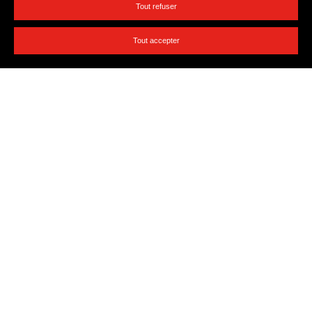
Tout refuser
Tout accepter
Ateliers
Concerts
Qui sommes-nous ?
Nous rejoindre
Artistes
Presse
Soutenez-nous
Nos partenaires
Documents & ressources
Billetterie solidaire
English presentation
RETROUVEZ-NOUS